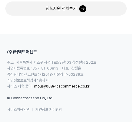
정책지원 전체보기
(주)커넥트어센드
주소 : 서울특별시 서초구 사평대로53길103 창성빌딩 202호
사업자등록번호 : 357-81-00813
대표 : 강정훈
통신판매업 신고번호 : 제2018-서울강남-00239호
개인정보보호책임자 : 홍광희
서비스 제휴 문의 : 
mousy008@cscommerce.co.kr
© ConnectAcsend Co, Ltd.
서비스이용약관
개인정보 처리방침