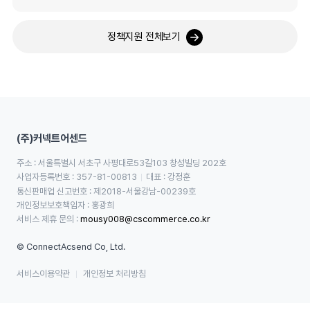
정책지원 전체보기
(주)커넥트어센드
주소 : 서울특별시 서초구 사평대로53길103 창성빌딩 202호
사업자등록번호 : 357-81-00813
대표 : 강정훈
통신판매업 신고번호 : 제2018-서울강남-00239호
개인정보보호책임자 : 홍광희
서비스 제휴 문의 : 
mousy008@cscommerce.co.kr
© ConnectAcsend Co, Ltd.
서비스이용약관
개인정보 처리방침