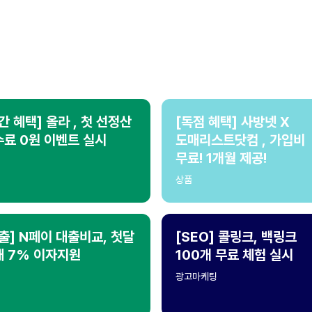
간 혜택] 올라 , 첫 선정산
[독점 혜택] 사방넷 X
료 0원 이벤트 실시
도매리스트닷컴 , 가입비
무료! 1개월 제공!
상품
출] N페이 대출비교, 첫달
[SEO] 콜링크, 백링크
대 7% 이자지원
100개 무료 체험 실시
광고마케팅