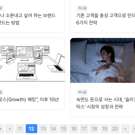
글
게시글
나 소문내고 싶어 하는 브랜드
기존 고객을 충성 고객으로 만
만드는 방법
6가지 전략
글
게시글
로스(Growth) 해킹”, 이후 10년
숙면도 돈으로 사는 시대, '슬
믹스' 시장의 성장과 전략
11
13
14
15
16
17
18
19
20
12