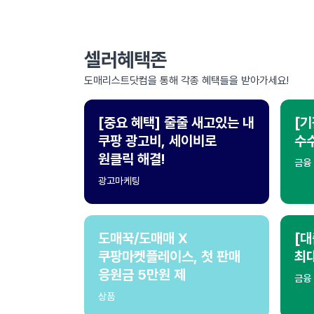
셀러혜택존
도매리스트닷컴을 통해 각종 혜택들을 받아가세요!
[중요 혜택] 줄줄 새고있는 내
[기
쿠팡 광고비, 세이비로
수수
원클릭 해결!
금융
광고마케팅
도매꾹/도매매 X
[대
쿠팡마켓플레이스, 첫 판매
최
응원금 5만원 제
금융
상품