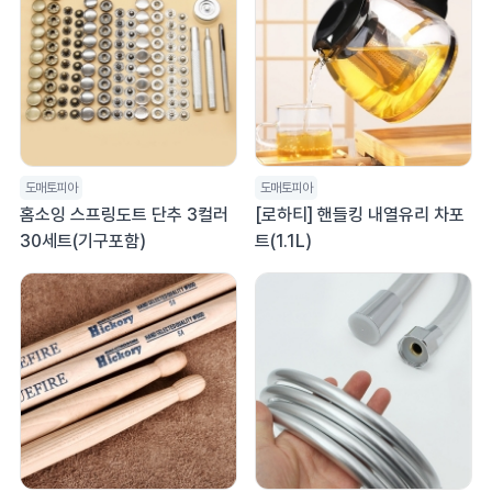
도매토피아
도매토피아
홈소잉 스프링도트 단추 3컬러
[로하티] 핸들킹 내열유리 차포
30세트(기구포함)
트(1.1L)