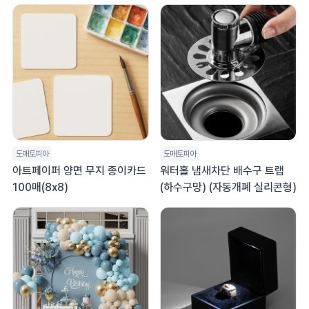
도매토피아
도매토피아
아트페이퍼 양면 무지 종이카드
워터홀 냄새차단 배수구 트랩
100매(8x8)
(하수구망) (자동개폐 실리콘형)