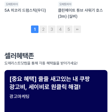
도매토피아
도매토피아
5A 히코리 드럼스틱(우디)
클린메이트 튜브 샤워기 호스
(3m) (실버)
2
3
4
5
1
셀러혜택존
도매리스트닷컴을 통해 각종 혜택들을 받아가세요!
[중요 혜택] 줄줄 새고있는 내 쿠팡
광고비, 세이비로 원클릭 해결!
광고마케팅