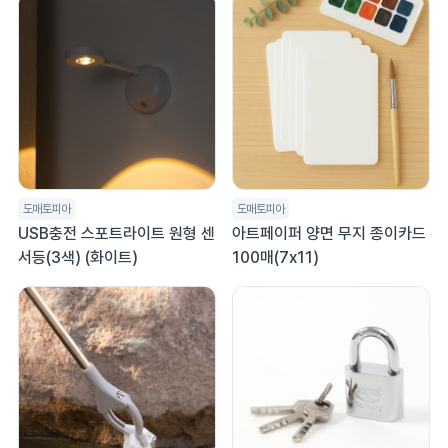
도매토피아
도매토피아
USB충전 스포트라이트 원형 센
아트페이퍼 양면 무지 종이카드
서등(3색) (화이트)
100매(7x11)