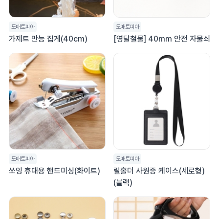
도매토피아
도매토피아
가제트 만능 집게(40cm)
[영달철물] 40mm 안전 자물쇠
도매토피아
도매토피아
쏘잉 휴대용 핸드미싱(화이트)
릴홀더 사원증 케이스(세로형)
(블랙)