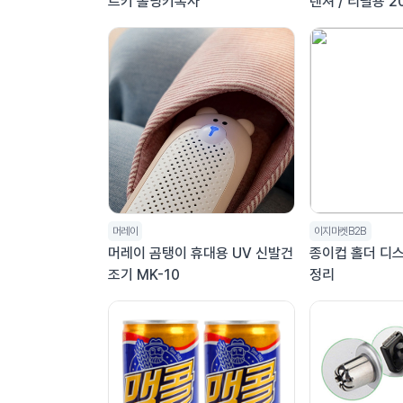
트키 폴딩키복사
렌져 / 리필용 2
먼트 오디너리에
젤
머레이
이지마켓B2B
머레이 곰탱이 휴대용 UV 신발건
종이컵 홀더 디
조기 MK-10
정리