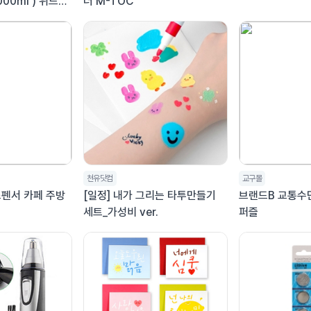
000ml ) 위드모
더 M-TOC
디션 릴렉싱 샤워
천유닷컴
교구몰
스펜서 카페 주방
[일정] 내가 그리는 타투만들기
브랜드B 교통수
세트_가성비 ver.
퍼즐