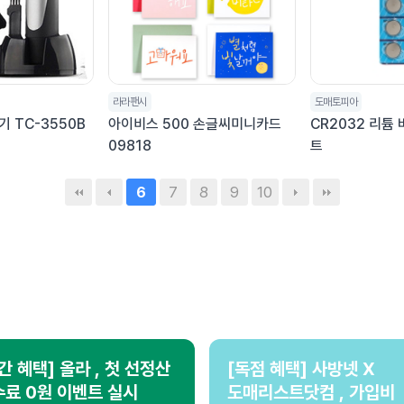
라라팬시
도매토피아
 TC-3550B
아이비스 500 손글씨미니카드
CR2032 리튬 
09818
트
7
8
9
10
6
간 혜택] 올라 , 첫 선정산
[독점 혜택] 사방넷 X
료 0원 이벤트 실시
도매리스트닷컴 , 가입비