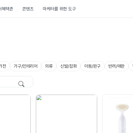
러혜택존
콘텐츠
마케터를 위한 도구
가전
가구/인테리어
의류
신발/잡화
아동/완구
반려/애완