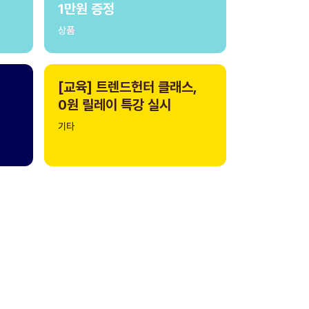
1만원 증정
상품
[교육] 트렌드헌터 클래스,
0원 릴레이 특강 실시
기타