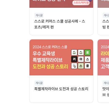
게시글
게시
스스로 커머스 스쿨 성공사례 - 스
스스
포츠/레저 편
빙 
게시글
게시
특별제작라이브 도전과 성공 스토리
맛이
브 