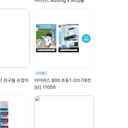
비타민C 800mg x 90캡슐
라라팬시
단 친구들 손잡이
아이비스 800 초등1-2쓰기8칸
(남) 11056