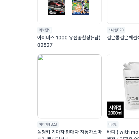
라라팬시
지니웰B2B
아이비스 1000 유선종합장(-남)
검은콩검은깨선식
09827
이지마켓B2B
비품넷
폴딩키 기아차 현대차 자동차스마
바디 ( with m