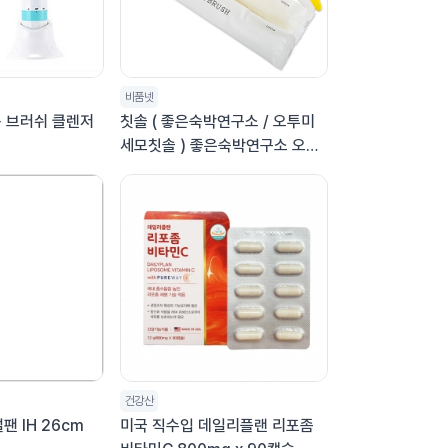
비품넷
동 브러쉬 클렌저
칫솔 ( 좋은숙박연구소 / 오투미
세모칫솔 ) 좋은숙박연구소 오투
일회용 미세모 칫솔 합지 개별포
장
건강산
팬 IH 26cm
미국 직수입 데일리플랜 리포좀