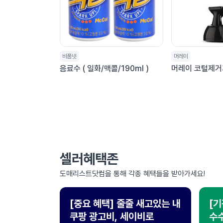
비품넷
머레이
음료수 ( 일화/맥콜/190ml )
머레이 코털제거기
처음
이전
다음
맨끝
셀러혜택존
도매리스트닷컴을 통해 각종 혜택들을 받아가세요!
[중요 혜택] 줄줄 새고있는 내
[기
쿠팡 광고비, 세이비로
수수