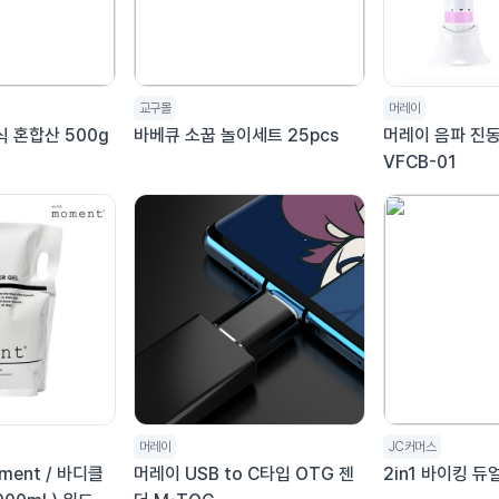
교구몰
머레이
 혼합산 500g
바베큐 소꿉 놀이세트 25pcs
머레이 음파 진
VFCB-01
머레이
JC커머스
oment / 바디클
머레이 USB to C타입 OTG 젠
2in1 바이킹 듀얼