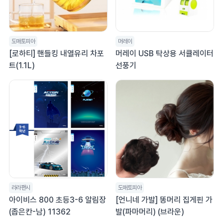
도매토피아
머레이
[로하티] 핸들킹 내열유리 차포
머레이 USB 탁상용 서큘레이터
트(1.1L)
선풍기
라라팬시
도매토피아
아이비스 800 초등3-6 알림장
[언니네 가발] 똥머리 집게핀 가
(좁은칸-남) 11362
발(파마머리) (브라운)