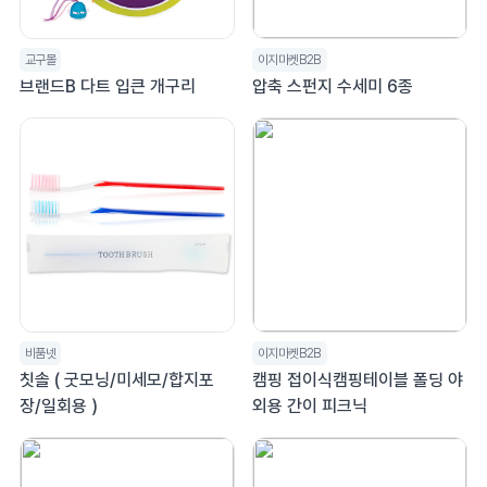
교구몰
이지마켓B2B
브랜드B 다트 입큰 개구리
압축 스펀지 수세미 6종
비품넷
이지마켓B2B
칫솔 ( 굿모닝/미세모/합지포
캠핑 접이식캠핑테이블 폴딩 야
장/일회용 )
외용 간이 피크닉