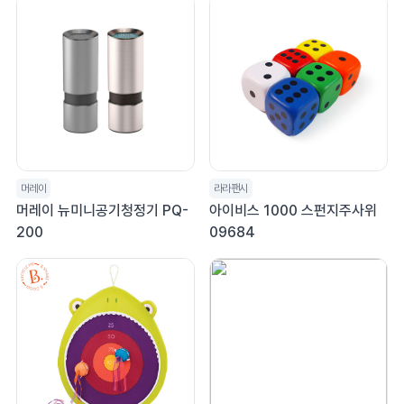
머레이
라라팬시
머레이 뉴미니공기청정기 PQ-
아이비스 1000 스펀지주사위
200
09684