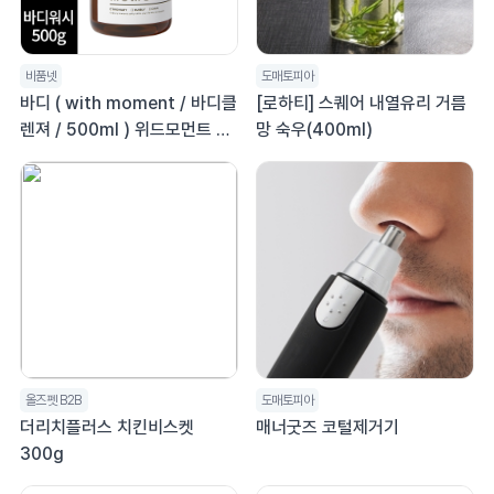
비품넷
도매토피아
바디 ( with moment / 바디클
[로하티] 스퀘어 내열유리 거름
렌져 / 500ml ) 위드모먼트 오
망 숙우(400ml)
디너리에디션 릴렉싱 샤워젤,위
드모먼트 샴푸린스바디
올즈펫 B2B
도매토피아
더리치플러스 치킨비스켓
매너굿즈 코털제거기
300g