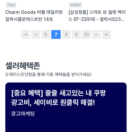
건강산
도매상인
Charm Goods 비웰 데일리핏
[삼성정품] 스마트 뷰 월렛 케이
알파시클로덱스트린 14포
스 EF-ZS916 - 갤럭시S23플
러스(S916)
6
8
9
10
7
셀러혜택존
도매리스트닷컴을 통해 각종 혜택들을 받아가세요!
[중요 혜택] 줄줄 새고있는 내 쿠팡
광고비, 세이비로 원클릭 해결!
광고마케팅